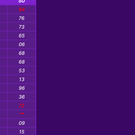
SU
94
76
73
65
06
68
68
53
13
96
36
72
**
09
15