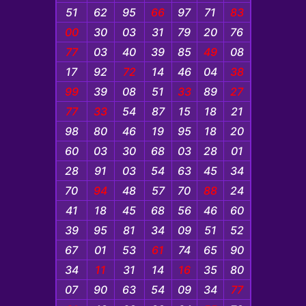
51
62
95
66
97
71
83
00
30
03
31
79
20
76
77
03
40
39
85
49
08
17
92
72
14
46
04
38
99
39
08
51
33
89
27
77
33
54
87
15
18
21
98
80
46
19
95
18
20
60
03
30
68
03
28
01
28
91
03
54
63
45
34
70
94
48
57
70
88
24
41
18
45
68
56
46
60
39
95
81
34
09
51
52
67
01
53
61
74
65
90
34
11
31
14
16
35
80
07
90
63
54
09
34
77