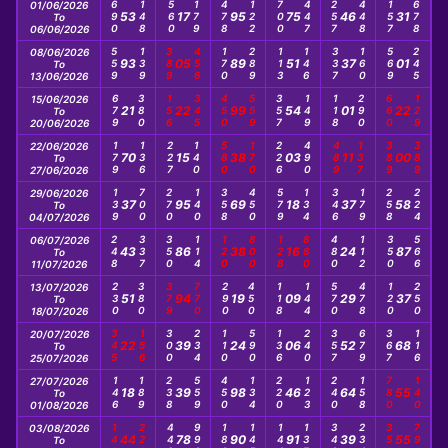
690
148
560
179
478
122
700
447
257
448
157
678
01/06/2026
53
17
95
75
46
31
To
06/06/2026
559
139
389
456
170
289
113
146
337
160
569
245
08/06/2026
93
05
89
51
37
01
To
13/06/2026
679
380
156
345
450
559
357
149
118
290
660
129
15/06/2026
21
22
99
54
01
22
To
20/06/2026
179
136
227
140
580
170
226
490
489
137
389
389
22/06/2026
70
15
38
03
11
00
To
27/06/2026
139
700
270
140
358
450
579
134
346
179
258
224
29/06/2026
37
95
69
18
37
58
To
04/07/2026
248
337
350
114
120
800
128
880
480
112
350
566
06/07/2026
43
86
38
16
24
87
To
11/07/2026
230
380
379
770
290
450
118
144
570
478
120
250
13/07/2026
51
94
19
09
29
37
To
18/07/2026
345
156
300
234
110
590
136
240
357
679
367
116
20/07/2026
22
39
24
06
52
68
To
25/07/2026
146
189
238
559
450
134
220
123
240
158
780
140
27/07/2026
18
39
98
46
64
55
To
01/08/2026
149
220
449
990
180
145
144
137
346
234
357
799
03/08/2026
44
78
90
91
39
55
To