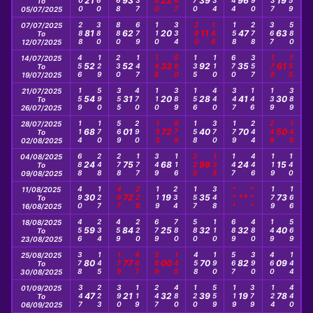
200
560
568
337
480
147
670
234
144
790
137
559
21
93
22
39
96
19
To
05/07/2025
288
380
880
679
110
334
290
146
158
278
367
580
07/07/2025
81
62
20
11
47
63
To
12/07/2025
456
129
230
147
148
580
135
110
670
357
178
155
14/07/2025
52
52
33
92
35
61
To
19/07/2025
159
590
355
470
110
389
156
440
347
146
139
389
21/07/2025
54
31
20
28
41
30
To
26/07/2025
114
170
569
290
133
679
158
370
179
244
249
145
28/07/2025
68
01
72
40
70
50
To
02/08/2025
688
248
278
177
349
116
225
135
147
446
119
140
04/08/2025
24
75
68
99
24
15
To
09/08/2025
490
127
467
228
119
234
157
348
***
***
179
166
11/08/2025
30
72
19
35
**
73
To
16/08/2025
456
234
459
220
679
780
580
110
689
480
149
569
18/08/2025
59
84
25
32
32
40
To
23/08/2025
378
145
179
467
389
145
458
190
567
390
460
144
25/08/2025
80
77
00
70
82
09
To
30/08/2025
347
223
390
119
247
480
120
559
119
379
124
440
01/09/2025
47
21
32
39
19
78
To
06/09/2025