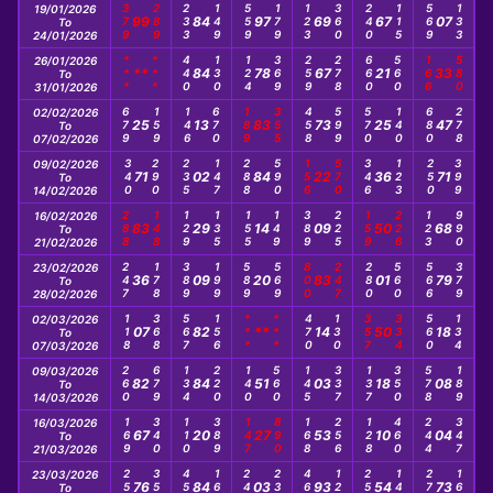
379
289
233
149
559
179
123
360
240
115
569
133
19/01/2026
99
84
97
69
67
07
To
24/01/2026
***
***
440
130
124
369
259
278
660
560
166
580
26/01/2026
**
84
78
67
21
33
To
31/01/2026
679
159
146
670
189
355
458
599
570
140
680
278
02/02/2026
25
13
83
73
25
47
To
07/02/2026
340
290
235
147
288
590
156
570
346
123
250
399
09/02/2026
71
02
84
22
36
71
To
14/02/2026
288
148
129
135
155
149
389
225
159
226
123
990
16/02/2026
83
29
14
09
50
68
To
21/02/2026
247
178
389
199
589
569
800
247
280
560
566
379
23/02/2026
36
09
20
83
01
79
To
28/02/2026
118
368
567
156
***
***
470
130
357
334
560
134
02/03/2026
07
82
**
14
50
18
To
07/03/2026
260
679
134
220
140
560
145
337
137
350
578
189
09/03/2026
82
84
51
03
18
08
To
14/03/2026
169
340
110
389
147
890
168
256
128
460
244
347
16/03/2026
67
20
27
53
10
04
To
21/03/2026
250
358
459
167
244
238
469
120
258
149
278
166
23/03/2026
76
84
03
93
54
73
To