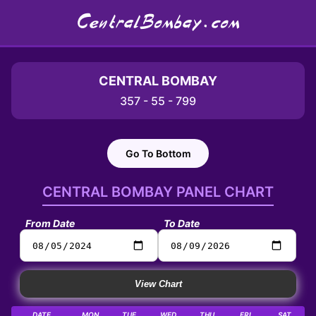
CentralBombay.com
CENTRAL BOMBAY
357 - 55 - 799
Go To Bottom
CENTRAL BOMBAY PANEL CHART
From Date
To Date
View Chart
DATE
MON
TUE
WED
THU
FRI
SAT