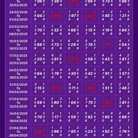
118
367
337
144
700
890
126
249
160
346
558
150
06
39
77
95
73
86
To
22/02/2025
280
220
450
234
135
359
660
390
158
230
110
146
24/02/2025
04
99
97
22
45
21
To
01/03/2025
124
334
148
246
169
350
137
348
146
568
189
130
03/03/2025
70
32
68
15
19
84
To
08/03/2025
289
350
368
139
660
469
557
457
***
***
456
149
10/03/2025
98
73
29
76
**
54
To
15/03/2025
129
460
990
380
133
340
140
134
455
238
459
236
17/03/2025
20
81
77
58
43
81
To
22/03/2025
189
130
250
478
346
280
680
147
478
579
258
160
24/03/2025
84
79
30
42
91
57
To
29/03/2025
335
168
560
128
890
146
337
279
357
290
239
224
31/03/2025
15
11
71
38
51
48
To
05/04/2025
456
144
259
370
118
149
278
339
138
345
350
146
07/04/2025
59
60
04
75
22
81
To
12/04/2025
368
235
236
179
168
117
556
147
150
456
260
457
14/04/2025
70
17
59
62
65
86
To
19/04/2025
346
170
135
330
170
348
200
256
144
480
250
199
21/04/2025
38
96
85
23
92
79
To
26/04/2025