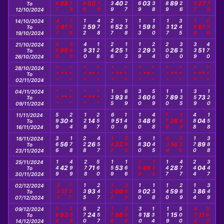
567
378
168
118
239
127
569
238
189
126
237
179
88
50
40
03
89
27
To
12/10/2024
457
155
122
478
267
138
113
180
137
345
169
236
14/10/2024
61
59
52
59
12
61
To
19/10/2024
450
568
490
128
246
113
129
234
200
330
339
470
21/10/2024
99
31
25
29
26
51
To
26/10/2024
***
***
***
***
***
***
***
***
***
***
***
***
28/10/2024
**
**
**
**
**
**
To
02/11/2024
***
***
***
***
135
689
330
569
170
135
359
120
04/11/2024
**
**
93
60
89
73
To
09/11/2024
599
244
128
257
690
146
130
468
779
189
488
158
11/11/2024
30
14
51
48
38
04
To
16/11/2024
366
178
228
457
147
390
580
145
236
330
170
388
18/11/2024
56
26
22
30
16
89
To
23/11/2024
149
499
278
560
159
166
158
135
147
477
244
347
25/11/2024
42
71
53
49
28
04
To
30/11/2024
335
137
135
247
127
389
190
138
140
289
134
349
02/12/2024
11
93
00
02
59
86
To
07/12/2024
189
238
570
257
178
259
380
134
119
500
470
560
09/12/2024
83
24
66
18
15
11
To
14/12/2024