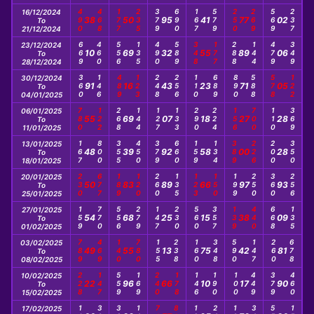
490
468
177
235
379
690
167
579
250
269
569
237
16/12/2024
38
50
95
41
77
02
To
21/12/2024
669
460
556
135
490
589
348
177
288
144
479
349
23/12/2024
10
69
32
55
89
06
To
28/12/2024
360
146
489
123
248
256
110
689
890
588
578
122
30/12/2024
91
16
43
23
71
05
To
04/01/2025
780
122
268
144
127
133
290
224
156
700
110
369
06/01/2025
55
69
07
18
27
28
To
11/01/2025
167
800
355
450
379
660
159
134
389
226
200
350
13/01/2025
48
39
92
58
00
28
To
18/01/2025
230
677
189
120
260
135
123
150
199
250
360
256
20/01/2025
50
83
89
66
97
93
To
25/01/2025
159
770
556
279
147
230
560
357
139
440
668
135
27/01/2025
54
68
25
15
38
09
To
01/02/2025
789
469
140
780
155
238
160
348
590
147
260
678
03/02/2025
49
55
13
75
42
81
To
08/02/2025
228
147
559
169
240
178
146
190
100
449
379
460
10/02/2025
22
96
66
10
17
90
To
15/02/2025
17/02/2025