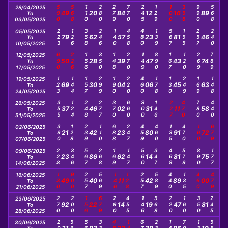
590
568
110
280
279
770
245
129
100
358
990
568
28/04/2025
49
20
84
12
16
89
To
03/05/2025
223
126
358
246
140
458
480
139
567
155
257
240
05/05/2025
79
62
57
23
81
46
To
10/05/2025
690
226
156
350
148
270
149
890
167
120
269
789
12/05/2025
50
28
39
47
43
74
To
17/05/2025
123
144
157
299
190
220
460
178
130
249
169
148
19/05/2025
69
30
04
06
45
63
To
24/05/2025
355
124
248
277
370
660
300
146
227
470
780
440
26/05/2025
37
46
02
31
11
58
To
31/05/2025
390
128
239
110
688
247
459
460
135
470
160
679
02/06/2025
21
42
23
80
91
72
To
07/06/2025
228
346
567
268
169
147
560
347
468
579
890
177
09/06/2025
23
86
62
14
81
75
To
14/06/2025
130
900
257
569
146
128
257
589
440
135
460
479
16/06/2025
49
40
11
42
89
00
To
21/06/2025
270
200
156
679
290
455
146
568
220
160
350
245
23/06/2025
92
22
14
19
47
81
To
28/06/2025
30/06/2025