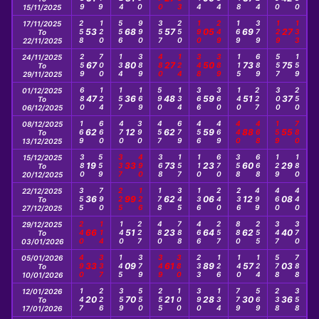
15/11/2025
258
120
556
990
357
250
190
249
169
379
129
133
17/11/2025
53
68
57
05
69
27
To
22/11/2025
259
700
134
389
480
124
348
389
115
689
557
159
24/11/2025
67
80
27
50
73
75
To
29/11/2025
680
124
157
169
590
134
366
360
140
227
300
250
01/12/2025
47
36
48
59
51
37
To
06/12/2025
169
660
470
390
457
679
456
469
440
468
159
780
08/12/2025
62
12
62
59
88
55
To
13/12/2025
380
559
337
490
368
157
110
670
358
668
129
180
15/12/2025
19
33
73
23
60
29
To
20/12/2025
355
790
225
126
178
345
136
240
236
499
460
440
22/12/2025
36
99
62
06
12
08
To
27/12/2025
240
114
140
227
480
788
466
257
880
255
347
370
29/12/2025
66
51
23
64
62
40
To
03/01/2026
490
337
145
379
349
380
233
126
140
124
578
788
05/01/2026
33
09
61
89
57
03
To
10/01/2026
147
226
359
550
255
100
390
134
779
569
238
358
12/01/2026
20
70
21
28
30
36
To
17/01/2026