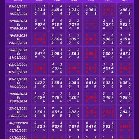
570
148
130
456
255
300
135
268
119
470
134
358
05/08/2024
23
45
23
96
11
86
To
10/08/2024
367
160
560
468
237
380
***
***
238
557
260
156
12/08/2024
67
18
21
**
37
82
To
17/08/2024
189
689
259
389
190
270
389
677
460
468
137
168
19/08/2024
83
60
09
00
08
15
To
24/08/2024
158
245
226
144
247
234
180
360
238
578
456
124
26/08/2024
41
09
39
99
30
57
To
31/08/2024
268
790
479
269
789
770
480
467
147
344
346
369
02/09/2024
66
07
44
27
21
38
To
07/09/2024
112
570
457
258
136
459
350
128
460
156
689
140
09/09/2024
42
65
08
81
02
35
To
14/09/2024
789
780
124
790
138
370
159
389
338
178
457
369
16/09/2024
45
76
20
50
46
68
To
21/09/2024
456
114
249
335
233
570
458
246
120
256
279
167
23/09/2024
56
51
82
72
33
84
To
28/09/2024
246
139
460
368
170
489
680
100
357
148
159
334
30/09/2024
23
07
81
41
53
50
To
05/10/2024
07/10/2024