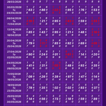
28/03/2026
178
229
440
600
138
345
450
780
133
178
456
689
30/03/2026
63
86
22
95
76
53
To
04/04/2026
146
367
110
678
180
168
134
148
267
180
159
357
06/04/2026
16
21
95
83
59
55
To
11/04/2026
350
780
356
670
360
140
255
146
590
459
335
169
13/04/2026
85
43
95
21
48
16
To
18/04/2026
377
360
236
470
378
690
180
200
367
568
145
113
20/04/2026
79
11
85
92
69
05
To
25/04/2026
144
569
390
680
389
119
600
137
470
130
147
569
27/04/2026
90
24
01
61
14
20
To
02/05/2026
149
669
120
290
370
456
356
369
289
247
490
267
04/05/2026
41
31
05
48
93
35
To
09/05/2026
370
199
147
600
490
144
144
368
130
269
100
590
11/05/2026
09
26
39
97
47
14
To
16/05/2026
377
567
157
159
118
147
299
390
234
580
166
557
18/05/2026
78
35
02
02
93
37
To
23/05/2026
678
446
780
123
340
337
128
990
122
135
378
117
25/05/2026
14
56
73
18
59
89
To
30/05/2026