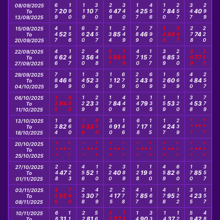
679
190
119
370
266
340
147
456
170
257
347
299
08/09/2025
20
10
47
25
84
40
To
13/09/2025
447
156
660
257
134
249
789
790
149
347
278
220
15/09/2025
52
24
85
46
44
74
To
20/09/2025
466
147
230
448
567
189
470
177
369
230
269
250
22/09/2025
62
56
88
15
85
77
To
27/09/2025
789
169
140
336
119
679
220
689
123
569
440
257
29/09/2025
46
52
12
43
60
84
To
04/10/2025
135
680
129
238
170
446
340
135
159
120
348
779
06/10/2025
94
23
84
79
53
53
To
11/10/2025
134
660
166
670
360
146
678
115
147
239
***
***
13/10/2025
82
33
91
17
24
**
To
18/10/2025
***
***
***
***
***
***
***
***
***
***
***
***
20/10/2025
**
**
**
**
**
**
To
25/10/2025
248
223
456
110
220
389
128
180
459
660
170
357
27/10/2025
47
52
40
19
82
85
To
01/11/2025
456
780
238
479
245
278
477
168
478
122
345
157
03/11/2025
55
30
17
85
95
23
To
08/11/2025
689
119
224
560
570
133
144
334
148
124
590
480
10/11/2025
31
81
27
90
37
42
To